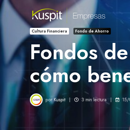
Cultura Financiera
Fondo de Ahorro
Fondos de
cómo bene
por
Kuspit
3 min lectura
15/