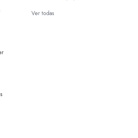
u
Ver todas
er
s