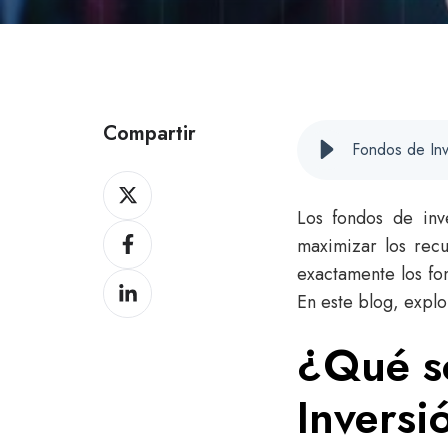
Compartir
Fondos de Inv
Compartir
en
Los fondos de inv
Compartir
X
maximizar los recu
en
exactamente los fo
Compartir
Facebook
En este blog, explo
en
LinkedIn
¿Qué s
Inversi