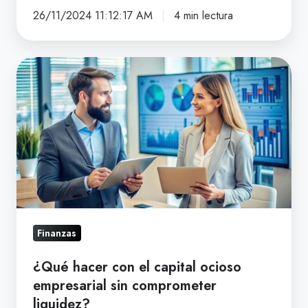
26/11/2024 11:12:17 AM
4 min lectura
¿Qué
hacer
con
el
capital
ocioso
empresarial
sin
comprometer
Finanzas
liquidez?
¿Qué hacer con el capital ocioso
empresarial sin comprometer
liquidez?