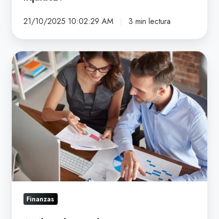
21/10/2025 10:02:29 AM
3 min lectura
Análisis
de
Estados
Financieros:
Importancia
para
la
Gestión
Empresarial
Finanzas