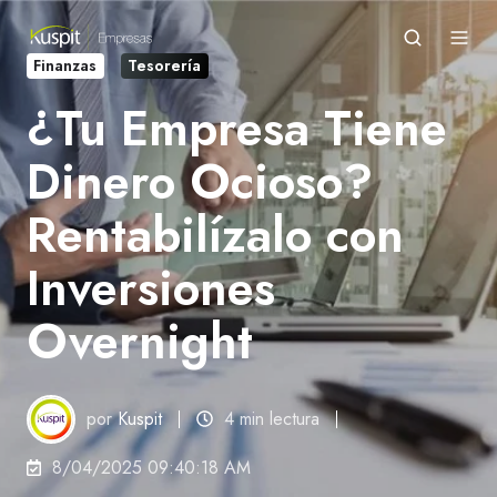
Finanzas
Tesorería
¿Tu Empresa Tiene
Dinero Ocioso?
Rentabilízalo con
Inversiones
Overnight
por
Kuspit
4 min lectura
8/04/2025 09:40:18 AM