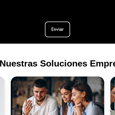
Nuestras Soluciones Empre
Caja
Te
de
Ahorro