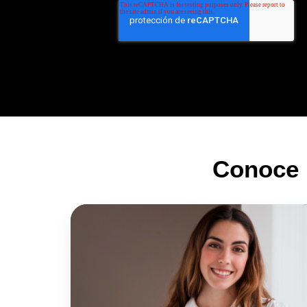
Conoce 
Fondo
de
Ahorro