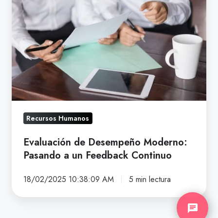
Desempeño
Moderno:
Pasando
a
un
Feedback
Continuo
Recursos Humanos
clear
Evaluación de Desempeño Moderno:
Pasando a un Feedback Continuo
¿Quieres saber cuánto te cuesta la fuga de
talento?
18/02/2025 10:38:09 AM
5 min lectura
chat