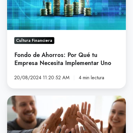
Por
Qué
tu
Empresa
Necesita
Cultura Financiera
Implementar
Uno
Fondo de Ahorros: Por Qué tu
Empresa Necesita Implementar Uno
20/08/2024 11:20:52 AM
4 min lectura
Fondos
de
Ahorro
Empresa