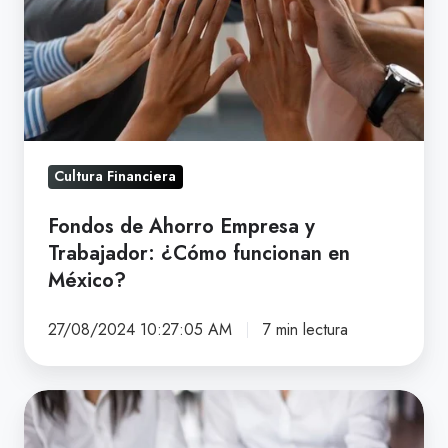
y
Trabajador:
¿Cómo
funcionan
en
México?
Cultura Financiera
Fondos de Ahorro Empresa y
Trabajador: ¿Cómo funcionan en
México?
27/08/2024 10:27:05 AM
7 min lectura
Evaluación
de