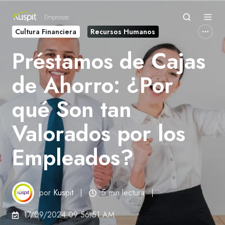
Cultura Financiera
Recursos Humanos
Préstamos de Cajas
de Ahorro: ¿Por
qué Son tan
Valorados por los
Empleados?
por
Kuspit
5 min lectura
17/09/2024 09:56:51 AM